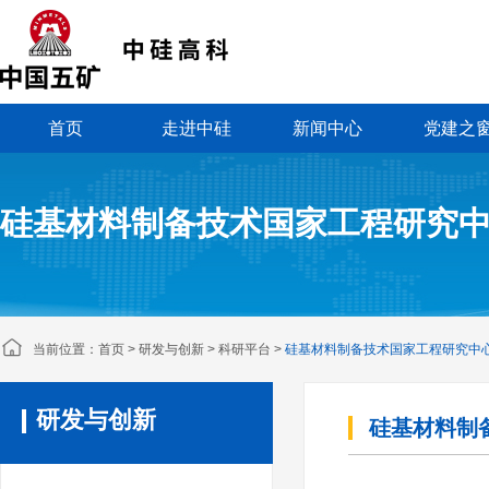
首页
走进中硅
新闻中心
党建之
硅基材料制备技术国家工程研究
当前位置：
首页
>
研发与创新
>
科研平台
>
硅基材料制备技术国家工程研究中
研发与创新
硅基材料制