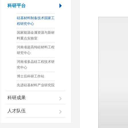
科研平台
硅基材料制备技术国家工
程研究中心
国家能源金属资源与新材
料重点实验室
河南省超高纯硅材料工程
研究中心
河南省多晶硅工程技术研
究中心
博士后科研工作站
先进硅基材料产业研究院
科研成果
人才队伍