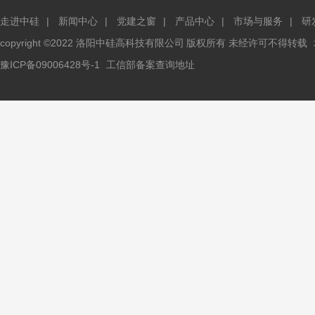
走进中硅
|
新闻中心
|
党建之窗
|
产品中心
|
市场与服务
|
研
copyright ©2022 洛阳中硅高科技有限公司
版权所有 未经许可不得转载
|
豫ICP备09006428号-1
工信部备案查询地址
|