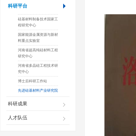
科研平台
硅基材料制备技术国家工
程研究中心
国家能源金属资源与新材
料重点实验室
河南省超高纯硅材料工程
研究中心
河南省多晶硅工程技术研
究中心
博士后科研工作站
先进硅基材料产业研究院
科研成果
人才队伍