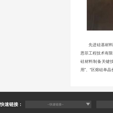
先进硅基材料产
恩菲工程技术有限
硅材料制备关键技
用”、“区熔硅单
快速链接：
--快速链接--